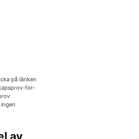
licka på länken
kapsprov-for-
prov
 ingen
el av