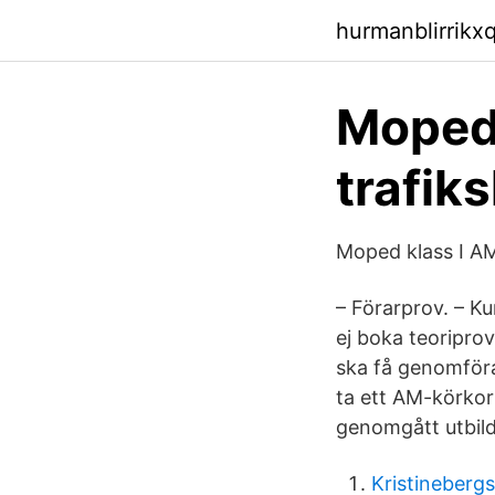
hurmanblirrikx
Mopedk
trafik
Moped klass I AM
– Förarprov. – K
ej boka teoriprov
ska få genomföra
ta ett AM-körkor
genomgått utbildn
Kristineberg