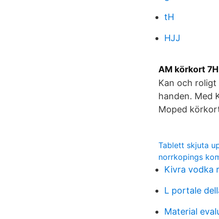
tH
HJJ
AM körkort 7H
Kan och roligt 
handen. Med K
Moped körkorte
Tablett skjuta 
norrkopings k
Kivra vodka 
L portale del
Material eva