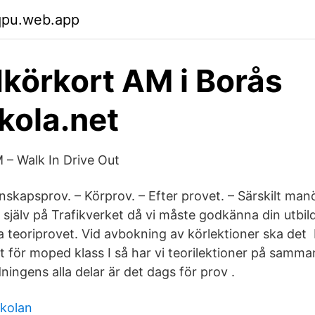
qpu.web.app
örkort AM i Borås
skola.net
 – Walk In Drive Out
unskapsprov. – Körprov. – Efter provet. – Särskilt m
 själv på Trafikverket då vi måste godkänna din utbild
 teoriprovet. Vid avbokning av körlektioner ska det
t för moped klass I så har vi teorilektioner på samma
ingens alla delar är det dags för prov .
skolan