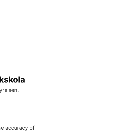
ikskola
yrelsen.
he accuracy of