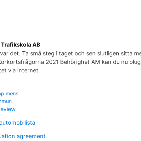
 Trafikskola AB
var det. Ta små steg i taget och sen slutligen sitta m
örkortsfrågorna 2021 Behörighet AM kan du nu plug
t via internet.
upp mens
ommun
review
lautomobilista
luation agreement