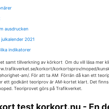
onärer
t
um ausdrucken
 julkalender 2021
ika indikatorer
et samt tillverkning av körkort Om du vill läsa mer k
ww.trafikverket.se/korkort/korkortsprov/moped/kuns
horighet-am/. För att ta AM Förrän då kan ett teori
r ett godkänt teoriprov är AM-kortet klart. Det finns
oped. Teoriprovet görs på Trafikverket.
rt test korkort.nu - En d