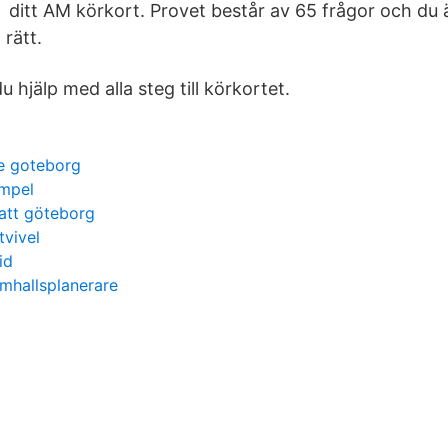
ditt AM körkort. Provet består av 65 frågor och d
rätt.
u hjälp med alla steg till körkortet.
re goteborg
empel
att göteborg
tvivel
id
mhallsplanerare