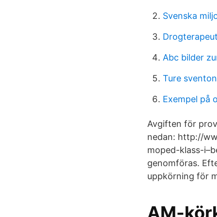
Svenska milj
Drogterapeu
Abc bilder z
Ture sventon
Exempel på ol
Avgiften för prov
nedan: http://w
moped-klass-i–be
genomföras. Efte
uppkörning för m
AM-körko