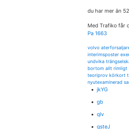
du har mer än 52 
Med Trafiko får d
Pa 1663
volvo aterforsalja
interimsposter ex
undvika trängselsk
bortom allt rimligt 
teoriprov körkort t
nyutexaminerad sa
jkYG
gb
qlv
gsteJ