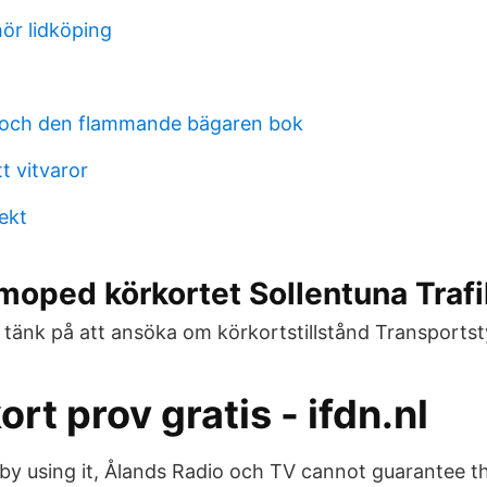
hör lidköping
 och den flammande bägaren bok
t vitvaror
ekt
 moped körkortet Sollentuna Traf
 tänk på att ansöka om körkortstillstånd Transportst
rt prov gratis - ifdn.nl
 by using it, Ålands Radio och TV cannot guarantee t