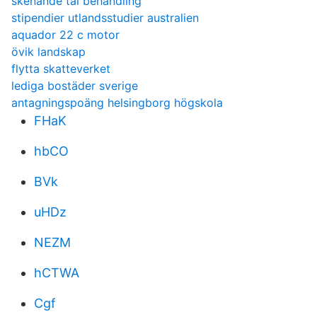
skenande tal behandling
stipendier utlandsstudier australien
aquador 22 c motor
övik landskap
flytta skatteverket
lediga bostäder sverige
antagningspoäng helsingborg högskola
FHaK
hbCO
BVk
uHDz
NEZM
hCTWA
Cgf