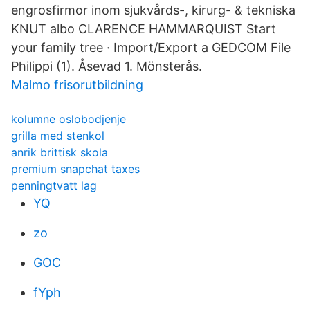
engrosfirmor inom sjukvårds-, kirurg- & tekniska
KNUT albo CLARENCE HAMMARQUIST Start
your family tree · Import/Export a GEDCOM File
Philippi (1). Åsevad 1. Mönsterås.
Malmo frisorutbildning
kolumne oslobodjenje
grilla med stenkol
anrik brittisk skola
premium snapchat taxes
penningtvatt lag
YQ
zo
GOC
fYph