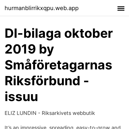
hurmanblirrikxqpu.web.app
DI-bilaga oktober
2019 by
Småföretagarnas
Riksförbund -
issuu
ELIZ LUNDIN - Riksarkivets webbutik
It’s an impressive, spreading, easy-to-grow and