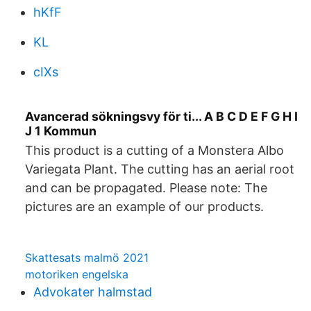
hKfF
KL
cIXs
Avancerad sökningsvy för ti... A B C D E F G H I
J 1 Kommun
This product is a cutting of a Monstera Albo
Variegata Plant. The cutting has an aerial root
and can be propagated. Please note: The
pictures are an example of our products.
Skattesats malmö 2021
motoriken engelska
Advokater halmstad