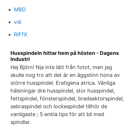
MBD
vdi
RlFfX
Husspindeln hittar hem på hösten - Dagens
Industri
Hej Björn! Nja inte lätt från fotot, men jag
skulle nog tro att det är en äggstinn hona av
större husspindel. Eratigena atrica. Vänliga
hälsningar dre husspindel, stor husspindel,
fettspindel, fönsterspindel, bredsektorspindel,
sebraspindel och lockespindel tillhör de
vanligaste ; 5 enkla tips för att bli med
spindlar.