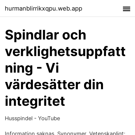
hurmanblirrikxqpu.web.app
Spindlar och
verklighetsuppfatt
ning - Vi
värdesätter din
integritet
Husspindel - YouTube
Information saknas. Synonymer. Vetenskapligt: