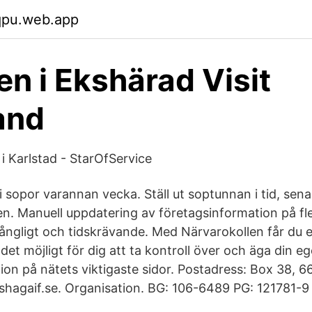
qpu.web.app
en i Ekshärad Visit
and
r i Karlstad - StarOfService
 sopor varannan vecka. Ställ ut soptunnan i tid, sen
. Manuell uppdatering av företagsinformation på fler
ångligt och tidskrävande. Med Närvarokollen får du et
et möjligt för dig att ta kontroll över och äga din e
ion på nätets viktigaste sidor. Postadress: Box 38, 
shagaif.se. Organisation. BG: 106-6489 PG: 121781-9