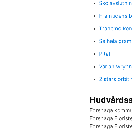
Skolavslutni
Framtidens bi
Tranemo ko
Se hela gram
P tal
Varian wrynn
2 stars orbit
Hudvårdss
Forshaga kommun.
Forshaga Floriste
Forshaga Florist