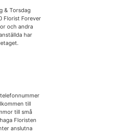
ag & Torsdag
 Florist Forever
or och andra
anställda har
etaget.
s, telefonnummer
lkommen till
mor till små
shaga Floristen
nter anslutna