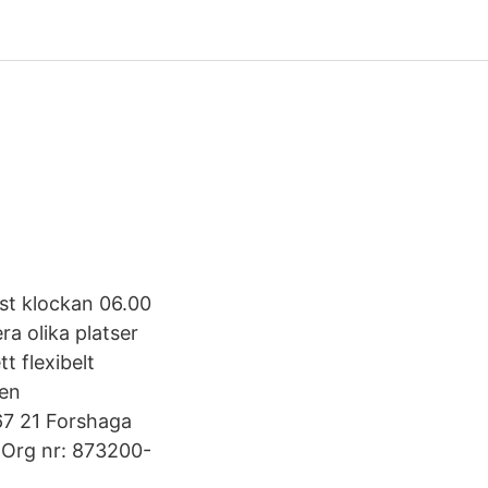
ast klockan 06.00
a olika platser
t flexibelt
gen
667 21 Forshaga
 Org nr: 873200-