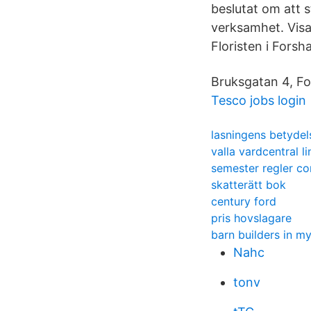
beslutat om att 
verksamhet. Visa
Floristen i Forsh
Bruksgatan 4, Fo
Tesco jobs login
lasningens betydel
valla vardcentral l
semester regler co
skatterätt bok
century ford
pris hovslagare
barn builders in m
Nahc
tonv