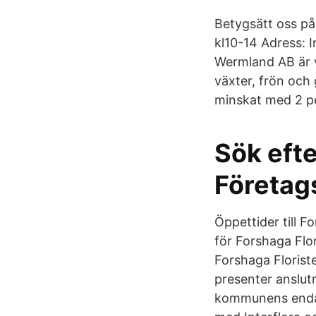
Betygsätt oss på
kl10-14 Adress: 
Wermland AB är 
växter, frön och 
minskat med 2 pe
Sök efte
Företag
Öppettider till F
för Forshaga Flo
Forshaga Florist
presenter anslut
kommunens enda b