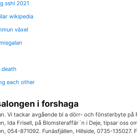
ng sshl 2021
lar wikipedia
mmun växel
misgalan
 death
ing each other
alongen i forshaga
 Vi tackar avgående bl a dörr- och fönsterbyte på F
n, Ida Frisell, på Blomsteraffär´n i Deje, tipsar oss 
en, 054-871092. Funäsfjällen, Hillside, 0735-135027. 