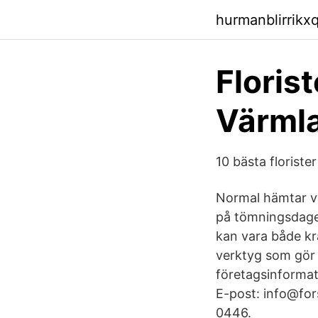
hurmanblirrikx
Florist
Värml
10 bästa floriste
Normal hämtar vi
på tömningsdagen
kan vara både kr
verktyg som gör d
företagsinformat
E-post: info@for
0446.