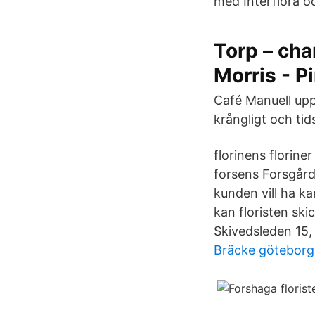
med Interflora o
Torp – cha
Morris - P
Café Manuell upp
krångligt och ti
florinens floriner
forsens Forsgård
kunden vill ha ka
kan floristen ski
Skivedsleden 15,
Bräcke göteborg h