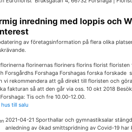
ch Euroflorist Bruksgatan 4, 66732 Forshaga | Florist
rmig inredning med loppis och W
interest
datering av företagsinformation på flera olika platse
dskrävande.
 florinerna florinernas floriners florins florist floristen
h Forsgårdhs Forshaga Forshagas forska forskade sp
n vi rekommendera att gå direkt till floristen och gör
cka fakturan så att den går via oss. 10 okt 2018 Besök
 Forshaga: Tis och fre 10.00-12.00.
us till salu
2021-04-21 Sporthallar och gymnastiksalar stängda
anledning av ökad smittspridning av Covid-19 ha