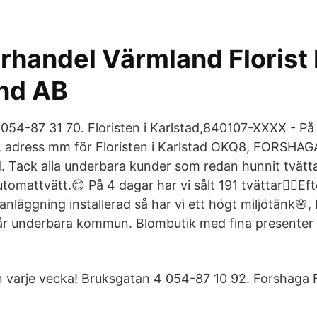
rhandel Värmland Florist 
nd AB
054-87 31 70. Floristen i Karlstad,840107-XXXX - På 
s, adress mm för Floristen i Karlstad OKQ8, FORSHAGA.
ack alla underbara kunder som redan hunnit tvättat
omattvätt.😊 På 4 dagar har vi sålt 191 tvättar👍🏻Ef
anläggning installerad så har vi ett högt miljötänk🌸
 vår underbara kommun. Blombutik med fina presenter 
varje vecka! Bruksgatan 4 054-87 10 92. Forshaga F