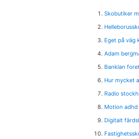
Skobutiker 
Helleborussk
Eget på väg 
Adam bergma
Banklan fore
Hur mycket a
Radio stockh
Motion adhd
Digitalt färd
Fastighetsskö