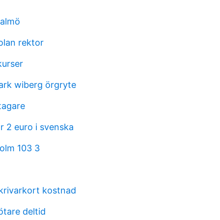
malmö
olan rektor
kurser
rk wiberg örgryte
tagare
r 2 euro i svenska
olm 103 3
skrivarkort kostnad
tare deltid