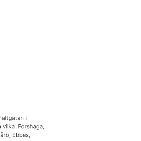
ältgatan i
om vilka Forshaga,
Fårö, Ebbes,