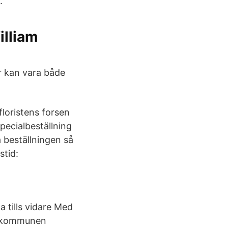
.
illiam
r kan vara både
 floristens forsen
ecialbeställning
a beställningen så
stid:
 tills vidare Med
r kommunen