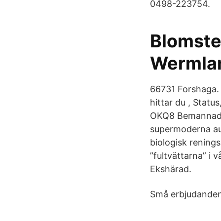
0498-223754.
Blomste
Wermla
66731 Forshaga. 
hittar du , Statu
OKQ8 Bemannad. T
supermoderna aut
biologisk renings
”fultvättarna” i
Ekshärad.
Små erbjudanden 