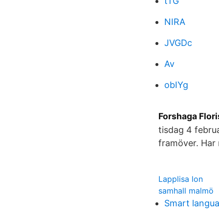
tTG
NIRA
JVGDc
Av
obIYg
Forshaga Flori
tisdag 4 februa
framöver. Har 
Lapplisa lon
samhall malmö
Smart langu