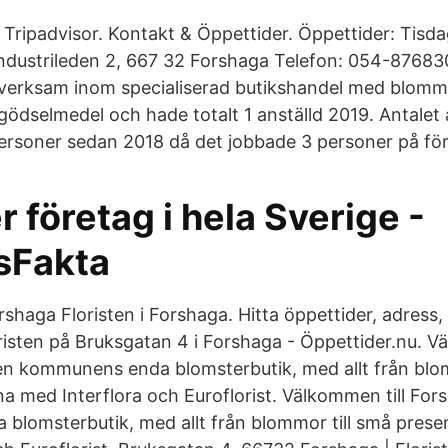
 Tripadvisor. Kontakt & Öppettider. Öppettider: Tisd
Industrileden 2, 667 32 Forshaga Telefon: 054-876830
verksam inom specialiserad butikshandel med blomm
gödselmedel och hade totalt 1 anställd 2019. Antalet 
rsoner sedan 2018 då det jobbade 3 personer på för
r företag i hela Sverige -
sFakta
orshaga Floristen i Forshaga. Hitta öppettider, adres
risten på Bruksgatan 4 i Forshaga - Öppettider.nu. Vä
en kommunens enda blomsterbutik, med allt från blom
na med Interflora och Euroflorist. Välkommen till For
lomsterbutik, med allt från blommor till små prese