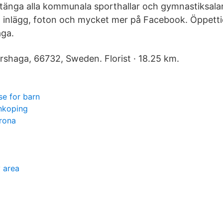
stänga alla kommunala sporthallar och gymnastiksalar 
 inlägg, foton och mycket mer på Facebook. Öppettid
aga.
rshaga, 66732, Sweden. Florist · 18.25 km.
se for barn
inkoping
rona
y area