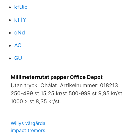
kfUid
kTfY
qNd
AC
GU
Millimeterrutat papper Office Depot
Utan tryck. Ohålat. Artikelnummer: 018213
250-499 st 15,25 kr/st 500-999 st 9,95 kr/st
1000 > st 8,35 kr/st.
Willys vårgårda
impact tremors