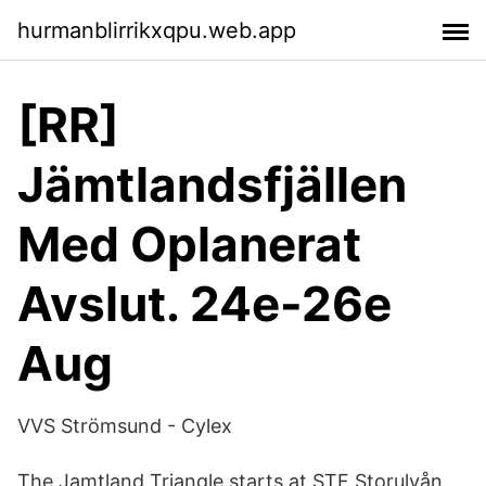
hurmanblirrikxqpu.web.app
[RR]
Jämtlandsfjällen
Med Oplanerat
Avslut. 24e-26e
Aug
VVS Strömsund - Cylex
The Jamtland Triangle starts at STF Storulvån