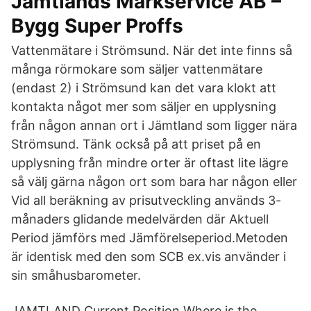
Jämtlands Markservice AB –
Bygg Super Proffs
Vattenmätare i Strömsund. När det inte finns så
många rörmokare som säljer vattenmätare
(endast 2) i Strömsund kan det vara klokt att
kontakta något mer som säljer en upplysning
från någon annan ort i Jämtland som ligger nära
Strömsund. Tänk också på att priset på en
upplysning från mindre orter är oftast lite lägre
så välj gärna någon ort som bara har någon eller
Vid all beräkning av prisutveckling används 3-
månaders glidande medelvärden där Aktuell
Period jämförs med Jämförelseperiod.Metoden
är identisk med den som SCB ex.vis använder i
sin småhusbarometer.
JAMTLAND Current Position Where is the