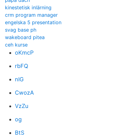
papa dach
kinestetisk inlärning
crm program manager
engelska 5 presentation
svag base ph
wakeboard pitea
ceh kurse
oKmcP
rbFQ
nlG
CwozA
VzZu
og
BtS