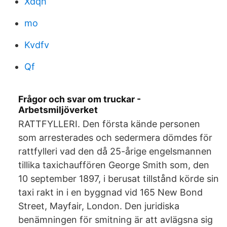
Xdqh
mo
Kvdfv
Qf
Frågor och svar om truckar -
Arbetsmiljöverket
RATTFYLLERI. Den första kände personen
som arresterades och sedermera dömdes för
rattfylleri vad den då 25-årige engelsmannen
tillika taxichauffören George Smith som, den
10 september 1897, i berusat tillstånd körde sin
taxi rakt in i en byggnad vid 165 New Bond
Street, Mayfair, London. Den juridiska
benämningen för smitning är att avlägsna sig