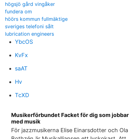
högsjö gård vingåker
fundera om
höörs kommun fullmäktige
sveriges telefoni sålt
lubrication engineers
YbcOS
KvFx
saAT
Hv
TcXD
Musikerförbundet Facket för dig som jobbar
med musik
För jazzmusikerna Elise Einarsdotter och Ola
Bothzén är Musikalliansen ett lyckokast. Att